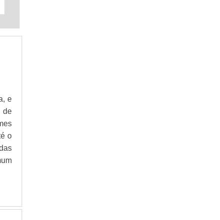
a, e
 de
rmes
té o
das
omum