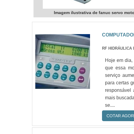
Imagem ilustrativa de fanuc servo mot
COMPUTADO
RF HIDRÁULICA 
Hoje em dia,
que essa mon
serviço aume
para certas 
responsável
mais buscada
se....
COTAR AGOR