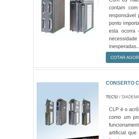
contam com 
responsável 
ponto import
esta ocorra
necessidade 
inesperadas..
COTAR AGOR
CONSERTO 
TECSI
/ DIADEMA
CLP é o acrô
como um pro
funcionamen
artificial q