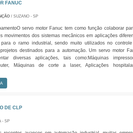
R FANUC
ENÇÃO
/ SUZANO - SP
pamentoO servo motor Fanuc tem como função colaborar par
os movimentos dos sistemas mecânicos em aplicações difere
 para o ramo industrial, sendo muito utilizados no control
 projetos destinados para a automação. Um servo motor Fa
ntar diversas aplicações, tais como:Máquinas impressor
uter, Máquinas de corte a laser, Aplicações hospitalar
A
 DE CLP
 - SP
 recentes avanços em automação industrial, muitas empre