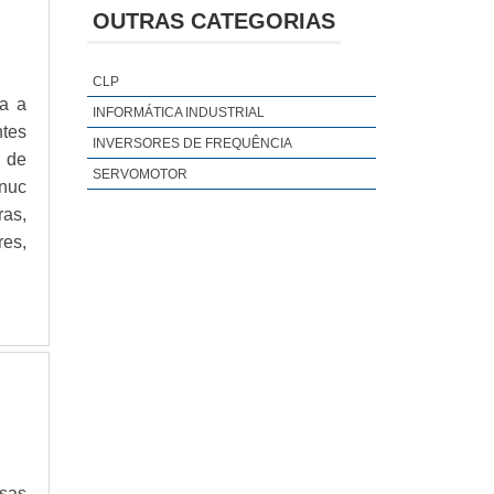
EMERSON SERVO MOTOR
OUTRAS CATEGORIAS
MANUTENÇÃO SERVOMOTORES
REXROTH SERVOMOTOR
CLP
SERVO MOTOR ABB
a a
INFORMÁTICA INDUSTRIAL
SERVO MOTOR FAGOR
ntes
INVERSORES DE FREQUÊNCIA
e de
SERVO MOTOR LENZE
SERVOMOTOR
nuc
SERVO MOTOR PARKER
as,
SERVOMOTOR BAUTZ
es,
SERVOMOTOR INDUSTRIAL
SISTEMA SERVO DRIVE
ASSISTÊNCIA TÉCNICA EM SERVO DRIVES
ASSISTÊNCIA TÉCNICA EM SERVO MOTOR
ASSISTÊNCIA TÉCNICA EM SERVO MOTOR
BALDOR
ASSISTÊNCIA TÉCNICA EM SERVO MOTOR
ELAU
ASSISTÊNCIA TÉCNICA EM SERVO
MOTORES ABB
sas