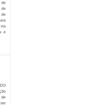
l de
 de
a de
ara
 via
s e
 DO
ção
a de
ser