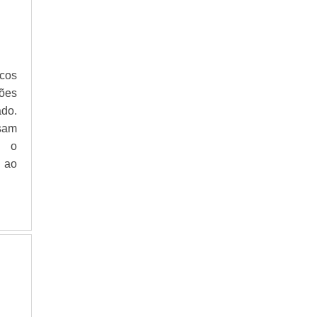
icos
ões
ado.
isam
r o
 ao