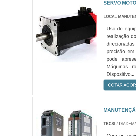
SERVO MOTO
LOCAL MANUT
Uso do equi
realização d
direcionadas
precisão em
pode aprese
Máquinas ro
Dispositivo...
COTAR AGOR
MANUTENÇÃO
TECSI
/ DIADEMA
Com os mais