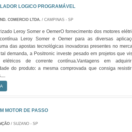
OLADOR LOGICO PROGRAMÁVEL
IND. COMERCIO LTDA.
/ CAMPINAS - SP
rizado Leroy Somer e OemerO fornecimento dos motores elétr
 contínua Leroy Somer e Oemer para as diversas aplicaç
é uma das apostas tecnológicas inovadoras presentes no merc
 tal demanda, a Positronic investe pesado em projetos que v
elétricos de corrente contínua.Vantagens em adquiri
dade do produto: a mesma comprovada que consiga resistir
...
A
M MOTOR DE PASSO
NÇÃO
/ SUZANO - SP