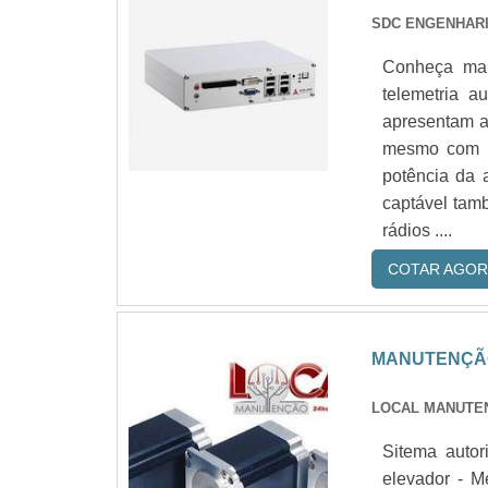
SDC ENGENHARI
Conheça mai
telemetria 
apresentam ac
mesmo com lo
potência da 
captável tam
rádios ....
COTAR AGOR
MANUTENÇÃO
LOCAL MANUTE
Sitema aut
elevador - M