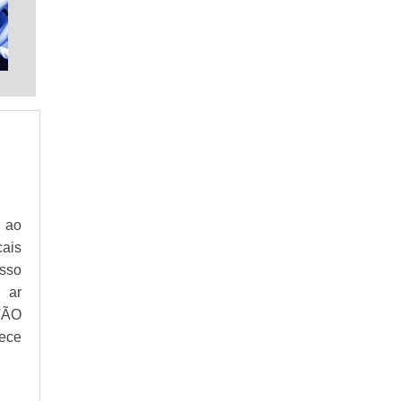
CONTROL TECHNIQUES UNIMOTOR
CONTROLE DE ACESSO INFORMATIZADO
CONVERSOR CA CC PARA MOTOR CC
CONVERSOR MODBUS PARA ETHERNET
CONVERSOR SERIAL ETHERNET PREÇO
DATA LOGGER TEMPERATURA PREÇO
DESTRUIÇÃO DE INFORMAÇÃO
DISTRIBUIDOR BECKHOFF
DISTRIBUIDOR CONTROL TECHNIQUES
s ao
DISTRIBUIDOR LEROY SOMER
ais
ENGENHARIA DE SOFTWARE APLICADA
esso
GATEWAY MODBUS RTU TCP
 ar
MANUTENÇÃO DE MOTOR DE PASSO
TÃO
MODBUS BRIDGE
ece
PROJETO INDÚSTRIA 4.0
RECICLAGEM DE INFORMÁTICA EM SP