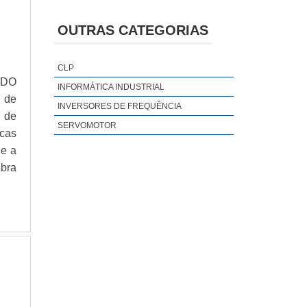
PAINEL INFORMATIVO
PROJETO DE AUTOMAÇÃO RESIDENCIAL
OUTRAS CATEGORIAS
PROJETOS DE AUTOMAÇÃO INDUSTRIAL
SENSOR DE TEMPERATURA E UMIDADE
CLP
CÂMERA CFTV HD
 DO
INFORMÁTICA INDUSTRIAL
EMPRESAS AUTOMAÇÃO INDUSTRIAL
 de
INVERSORES DE FREQUÊNCIA
 de
ENGENHARIA DE APLICAÇÃO
SERVOMOTOR
icas
RACK DE INFORMÁTICA
 e a
DATALOGGER DE TEMPERATURA
bra
DISTRIBUIDORA DE EQUIPAMENTOS DE
SEGURANÇA
EMPRESA DE EQUIPAMENTOS DE
SEGURANÇA
RECICLAGEM DE COMPUTADORES
BALANCEAMENTO DE ROTORES
CANCELAS AUTOMÁTICAS PARA
ESTACIONAMENTOS
DATALOGGER DE TEMPERATURA E