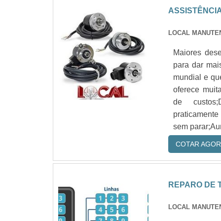
ASSISTÊNCI
LOCAL MANUTE
Maiores dese
para dar mai
mundial e qu
oferece muit
de custos;
praticamente
sem parar;Aum
COTAR AGOR
REPARO DE 
LOCAL MANUTE