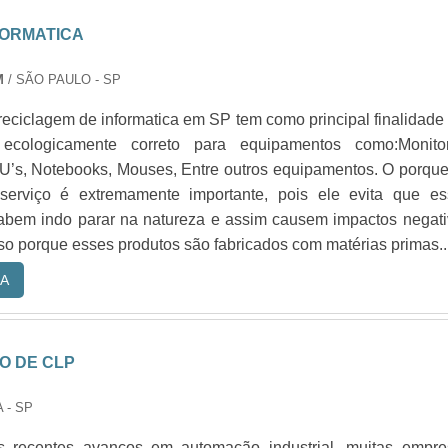
FORMATICA
M
/ SÃO PAULO - SP
reciclagem de informatica em SP tem como principal finalidade
ecologicamente correto para equipamentos como:Monitor
U’s, Notebooks, Mouses, Entre outros equipamentos. O porqu
serviço é extremamente importante, pois ele evita que es
abem indo parar na natureza e assim causem impactos negat
o porque esses produtos são fabricados com matérias primas..
A
 DE CLP
 - SP
 recentes avanços em automação industrial, muitas empre