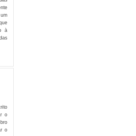
UMIDADE
nte
MOTOR ELÉTRICO DE CORRENTE
CONTINUA
, um
que
MEDIÇÃO INDIVIDUALIZADA
o à
SENSOR DE TEMPERATURA PREÇO
das
SERVIDOR OPC
AUTOMAÇÃO DE MAQUINAS
CABO CAT6 NEXANS
CABO DE REDE NEXANS CAT5E
COMPUTADOR DE VAZÃO
MODBUS GATEWAY
PLACAS INFORMATIVAS EMPRESAS
CENTRAL DE ALARME CONTRA INCÊNDIO
rito
CENTRAL DE ALARME JFL ACTIVE 8
r o
CENTRAL DE CHOQUE PARA CERCA
ELÉTRICA
bro
EQUIPAMENTOS DE SEGURANÇA
ar o
ELETRÔNICA