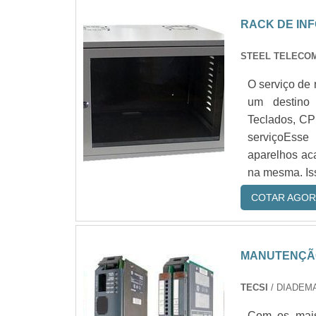
RACK DE IN
STEEL TELECO
O serviço de 
um destino 
Teclados, CP
serviçoEsse 
aparelhos ac
na mesma. Iss
COTAR AGOR
MANUTENÇÃO
TECSI
/ DIADEMA
Com os mais