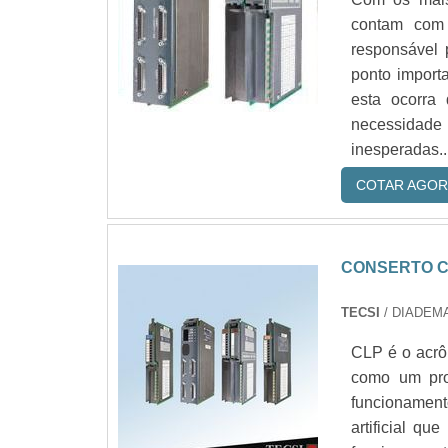
contam com 
responsável 
ponto import
esta ocorra
necessidade 
inesperadas..
COTAR AGOR
CONSERTO 
TECSI
/ DIADEMA
CLP é o acrô
como um pro
funcionamen
artificial q