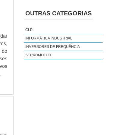
PAINEL INFORMATIVO
PROJETO DE AUTOMAÇÃO RESIDENCIAL
OUTRAS CATEGORIAS
PROJETOS DE AUTOMAÇÃO INDUSTRIAL
SENSOR DE TEMPERATURA E UMIDADE
CLP
CÂMERA CFTV HD
 dar
INFORMÁTICA INDUSTRIAL
EMPRESAS AUTOMAÇÃO INDUSTRIAL
es,
INVERSORES DE FREQUÊNCIA
e do
ENGENHARIA DE APLICAÇÃO
SERVOMOTOR
ses
RACK DE INFORMÁTICA
ivos
DATALOGGER DE TEMPERATURA
.
DISTRIBUIDORA DE EQUIPAMENTOS DE
SEGURANÇA
EMPRESA DE EQUIPAMENTOS DE
SEGURANÇA
RECICLAGEM DE COMPUTADORES
BALANCEAMENTO DE ROTORES
CANCELAS AUTOMÁTICAS PARA
ESTACIONAMENTOS
DATALOGGER DE TEMPERATURA E
sas