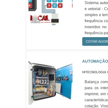
Sistema auto
e vetorial -
simples e tem
frequência co
inseridos no
frequência par
COTAR AGOR
AUTOMAÇÃO 
HITECNOLOGIA 
Balança comp
para os int
imprimir, em 
característi
cotação. Vis