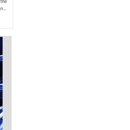
rme
RELE PARA AUTOMAÇÃO RESIDENCIAL
n...
CABO CONDUTTI DUPLA BLINDAGEM
CENTRAL DE CHOQUE E ALARME
CONTROLE DE ACESSO COM SENHA
CONVERSOR MODBUS RTU PARA
ETHERNET
DISTRIBUIDOR BECKHOFF BRASIL
PROJETO DE AUTOMAÇÃO PREDIAL
SISTEMA SUPERVISÓRIO GRATUITO
APARELHO DVR PARA CÂMERAS
AUTOMAÇÃO E COLETA DE DADOS
AUTOMAÇÃO INDUSTRIAL DE SISTEMAS
CABO CONDUTTI 4MM
CANCELA AUTOMÁTICA PPA
COMPUTADOR MODULAR
CONTROL TECHNIQUES UNIDRIVE SP