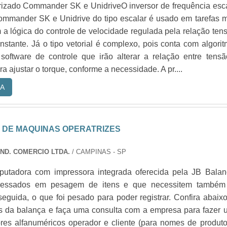
rizado Commander SK e UnidriveO inversor de frequência esc
 Commander SK e Unidrive do tipo escalar é usado em tarefas 
 a lógica do controle de velocidade regulada pela relação ten
nstante. Já o tipo vetorial é complexo, pois conta com algori
 software de controle que irão alterar a relação entre tens
a ajustar o torque, conforme a necessidade. A pr....
A
DE MAQUINAS OPERATRIZES
IND. COMERCIO LTDA.
/ CAMPINAS - SP
utadora com impressora integrada oferecida pela JB Balan
eressados em pesagem de itens e que necessitem também
seguida, o que foi pesado para poder registrar. Confira abaix
cas da balança e faça uma consulta com a empresa para fazer
ores alfanuméricos operador e cliente (para nomes de produt