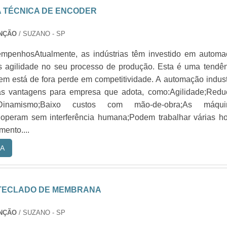
A TÉCNICA DE ENCODER
NÇÃO
/ SUZANO - SP
mpenhosAtualmente, as indústrias têm investido em automa
s agilidade no seu processo de produção. Esta é uma tendê
em está de fora perde em competitividade. A automação indust
as vantagens para empresa que adota, como:Agilidade;Redu
Dinamismo;Baixo custos com mão-de-obra;As máqui
 operam sem interferência humana;Podem trabalhar várias h
ento....
A
TECLADO DE MEMBRANA
NÇÃO
/ SUZANO - SP