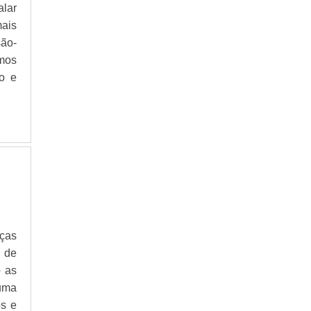
alar
ASSISTÊNCIA TÉCNICA ELETRÔNICA
INDUSTRIAL
mais
ASSISTÊNCIA TÉCNICA EM DRIVER DKC
são-
ASSISTÊNCIA TÉCNICA EM DRIVER
tmos
INDRAMAT
ão e
ASSISTÊNCIA TÉCNICA EM MOTORES DE
PASSO
ASSISTÊNCIA TÉCNICA ESA AUTOMATION
ASSISTÊNCIA TÉCNICA LEROY SOMER
ASSISTÊNCIA TÉCNICA LINHA DE CORTE
DIVIMEC
ASSISTÊNCIA TÉCNICA OEMER
AUTOMAÇÃO DE MÁQUINAS AGRÍCOLAS
AUTOMAÇÃO DE MÁQUINAS ESPECIAIS
ças
AUTOMAÇÃO DE MÁQUINAS INDUSTRIAIS
 de
AUTOMAÇÃO DE MAQUINAS OPERATRIZES
o as
AUTOMAÇÃO INDUSTRIAL SISTEMA DE
 uma
CONTROLE
os e