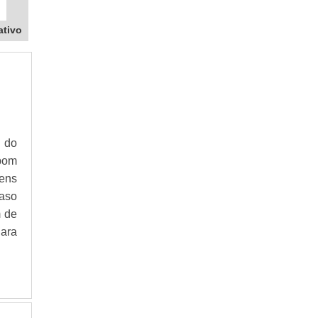
ativo
 do
bom
ens
aso
m de
ara