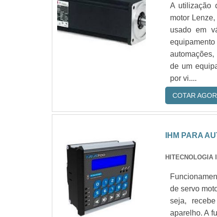
A utilização
motor Lenze,
usado em vá
equipamento
automações, 
de um equipa
por vi....
COTAR AGOR
IHM PARA A
HITECNOLOGIA 
Funcionamento
de servo moto
seja, receb
aparelho. A f