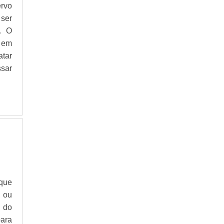
ervo
 ser
. O
 em
atar
sar
rque
, ou
 do
para