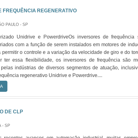
E FREQUÊNCIA REGENERATIVO
ÃO PAULO - SP
rizado Unidrive e PowerdriveOs inversores de frequência 
 criados com a função de serem instalados em motores de ind
a permitir o controle e a variação da velocidade de giro e do to
r ter essa flexibilidade, os inversores de frequência são m
elas indústrias de diversos segmentos de atuação, inclusi
requência regenerativo Unidrive e Powerdrive....
A
 DE CLP
 - SP
 recentes avanços em automação industrial, muitas empre