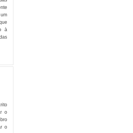
FREQUÊNCIA
nte
FABRICANTES DE INVERSORES DE
, um
FREQUÊNCIA
que
FORNECEDOR DE INVERSOR DE
FREQUÊNCIA
o à
INVERSOR DE FREQUÊNCIA COMMANDER
das
SK TRIFÁSICO
INVERSOR DE FREQUÊNCIA ELEVADOR
INVERSOR DE FREQUÊNCIA ELEVADOR
E300
INVERSOR DE FREQUÊNCIA ELEVADOR
PREÇO
INVERSOR DE FREQUÊNCIA ESCALAR
INVERSOR DE FREQUÊNCIA ESCALAR E
VETORIAL
INVERSOR DE FREQUÊNCIA INDUSTRIAL
rito
INVERSOR DE FREQUÊNCIA ONDE
r o
COMPRAR
bro
INVERSOR DE FREQUÊNCIA PARA MOTOR
ar o
TRIFÁSICO PREÇO