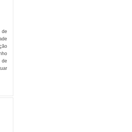
 de
dade
ação
enho
 de
uar