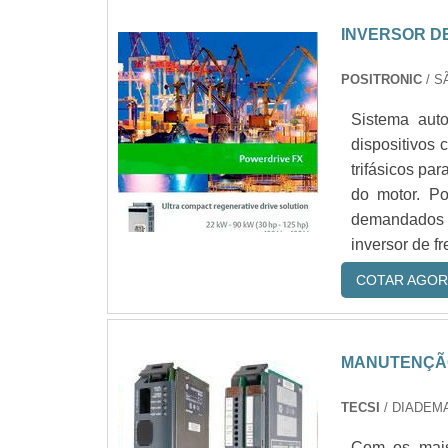
INVERSOR D
POSITRONIC
/ S
Sistema auto
dispositivos
trifásicos par
do motor. Po
demandados p
inversor de f
COTAR AGOR
MANUTENÇÃO
TECSI
/ DIADEMA
Com os mais