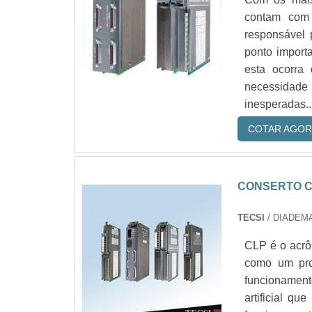
contam com 
responsável 
ponto import
esta ocorra
necessidade 
inesperadas..
COTAR AGOR
CONSERTO 
TECSI
/ DIADEMA
CLP é o acrô
como um pro
funcionamen
artificial q