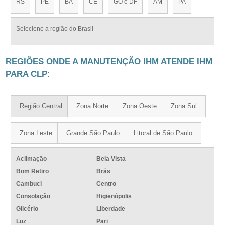
RS
PE
BA
CE
GO e DF
AM
PA
Selecione a região do Brasil
REGIÕES ONDE A MANUTENÇÃO IHM ATENDE IHM
PARA CLP:
Região Central
Zona Norte
Zona Oeste
Zona Sul
Zona Leste
Grande São Paulo
Litoral de São Paulo
Aclimação
Bela Vista
Bom Retiro
Brás
Cambuci
Centro
Consolação
Higienópolis
Glicério
Liberdade
Luz
Pari