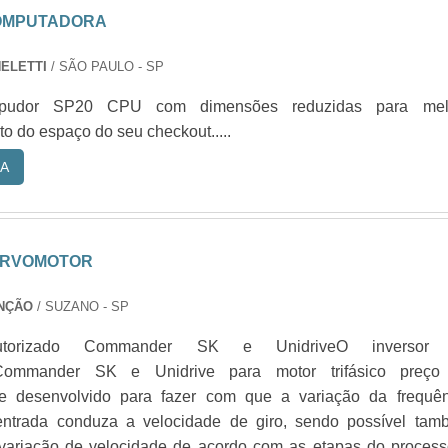
OMPUTADORA
ELETTI
/ SÃO PAULO - SP
pudor SP20 CPU com dimensões reduzidas para mel
o do espaço do seu checkout.....
A
ERVOMOTOR
NÇÃO
/ SUZANO - SP
utorizado Commander SK e UnidriveO inversor
Commander SK e Unidrive para motor trifásico preço 
te desenvolvido para fazer com que a variação da frequên
entrada conduza a velocidade de giro, sendo possível tam
variação de velocidade de acordo com as etapas do process