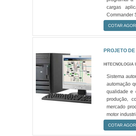
cargas apli
Commander SK 
COTAR AGOR
PROJETO DE
HITECNOLOGIA 
Sistema autor
automação qu
qualidade e 
produção, co
mercado prod
motor industri
COTAR AGOR