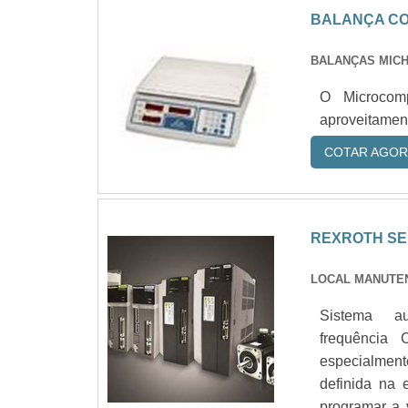
BALANÇA C
BALANÇAS MICH
O Microcom
aproveitament
COTAR AGOR
REXROTH S
LOCAL MANUTE
Sistema a
frequência 
especialmen
definida na 
programar a 