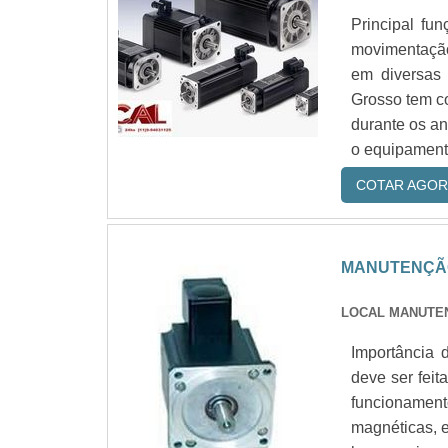
Principal fu
movimentação
em diversas 
Grosso tem co
durante os a
o equipamento
COTAR AGOR
MANUTENÇÃO
LOCAL MANUT
Importância
deve ser fei
funcionament
magnéticas, e