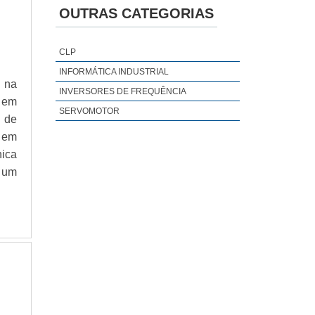
EMERSON SERVO MOTOR
OUTRAS CATEGORIAS
MANUTENÇÃO SERVOMOTORES
REXROTH SERVOMOTOR
CLP
SERVO MOTOR ABB
INFORMÁTICA INDUSTRIAL
SERVO MOTOR FAGOR
 na
INVERSORES DE FREQUÊNCIA
 em
SERVO MOTOR LENZE
SERVOMOTOR
 de
SERVO MOTOR PARKER
 em
SERVOMOTOR BAUTZ
nica
SERVOMOTOR INDUSTRIAL
 um
SISTEMA SERVO DRIVE
ASSISTÊNCIA TÉCNICA EM SERVO DRIVES
ASSISTÊNCIA TÉCNICA EM SERVO MOTOR
ASSISTÊNCIA TÉCNICA EM SERVO MOTOR
BALDOR
ASSISTÊNCIA TÉCNICA EM SERVO MOTOR
ELAU
ASSISTÊNCIA TÉCNICA EM SERVO
MOTORES ABB