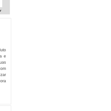
r
uto
da e
uas
com
izar
dora