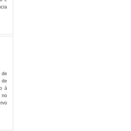
cia
o de
l de
o à
 no
ervo