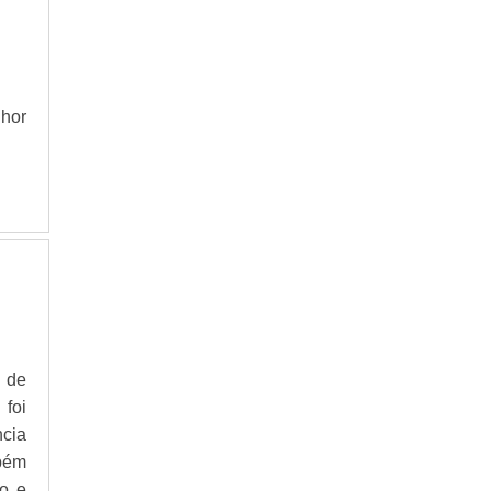
hor
 de
foi
cia
bém
o e